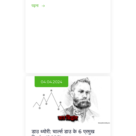
पढ़ना
04.04.2024
डाउ थ्योरी: चार्ल्स डाउ के 6 प्रमुख