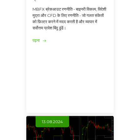
MBFX ब्रेकआउट रणनीति - बाइनरी विकल्प, विदेशी
मुद्रा और CFD के लिए रणनीति - जो गलत संकेतों
को फ़िल्टर करने में मदद करती है और व्यापार में
सर्वोत्तम प्रवेश बिंदु ढूंढें।
पढ़ना
13.08.2024