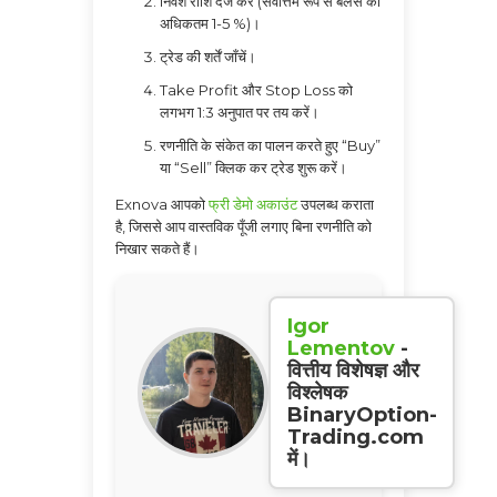
निवेश राशि दर्ज करें (सर्वोत्तम रूप से बैलेंस का
अधिकतम 1-5 %)।
ट्रेड की शर्तें जाँचें।
Take Profit और Stop Loss को
लगभग 1:3 अनुपात पर तय करें।
रणनीति के संकेत का पालन करते हुए “Buy”
या “Sell” क्लिक कर ट्रेड शुरू करें।
Exnova आपको
फ्री डेमो अकाउंट
उपलब्ध कराता
है, जिससे आप वास्तविक पूँजी लगाए बिना रणनीति को
निखार सकते हैं।
Igor
Lementov
-
वित्तीय विशेषज्ञ और
विश्लेषक
BinaryOption-
Trading.com
में।