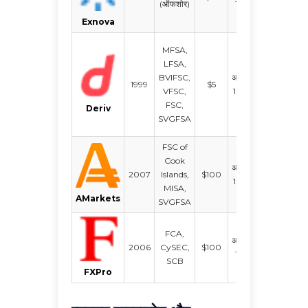
(ऑफशोर)
1:500
Exnova
Deriv
MFSA,
Trader,
LFSA,
Deriv X,
BVIFSC,
अधिकतम
1999
$5
Deriv Go
VFSC,
1:1000
MT5,
FSC,
Deriv
cTrader,
SVGFSA
TradingV
FSC of
Cook
अधिकतम
MT4, MT
2007
Islands,
$100
1:1000
WebTrad
MISA,
AMarkets
SVGFSA
FCA,
अधिकतम
MT4, MT
2006
CySEC,
$100
1:200
cTrader
SCB
FXPro